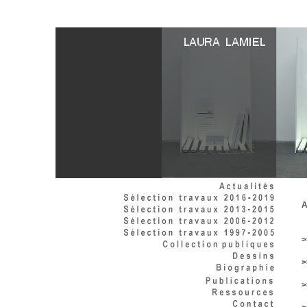
A
>
>
>